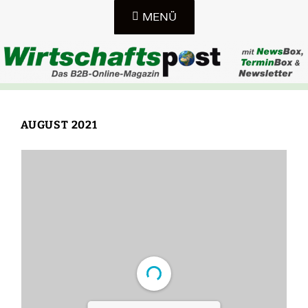
Zum
MENÜ
Inhalt
springen
DAS B2B-ONLINE-MAGAZIN IN SACHSEN, SACHSEN-
WIRTSCHAFTSPOST-
ANHALT UND THÜRINGEN
AUGUST 2021
ONLINE