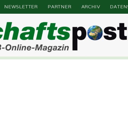
NEWSLETTER
PARTNER
ARCHIV
DATEN
N SACHSEN, SACHSEN-ANHALT UND THÜRINGE
TSCHA