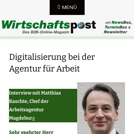
Zum
MENÜ
Inhalt
springen
DAS B2B-ONLINE-MAGAZIN IN SACHSEN, SACHSEN-
WIRTSCHAFTSPOST-
ANHALT UND THÜRINGEN
Digitalisierung bei der
ONLINE
Agentur für Arbeit
Interview mit Matthias
Kaschte, Chef der
Arbeitsagentur
Magdebur
g
Sehr geehrter Herr