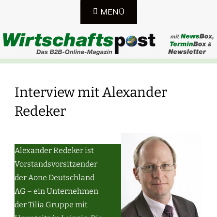
Zum
MENÜ
Inhalt
springen
DAS B2B-ONLINE-MAGAZIN IN SACHSEN, SACHSEN-
WIRTSCHAFTSPOST-
ANHALT UND THÜRINGEN
Interview mit Alexander
ONLINE
Redeker
Alexander Redeker ist
Vorstandsvorsitzender
der Aone Deutschland
AG – ein Unternehmen
der Tilia Gruppe mit