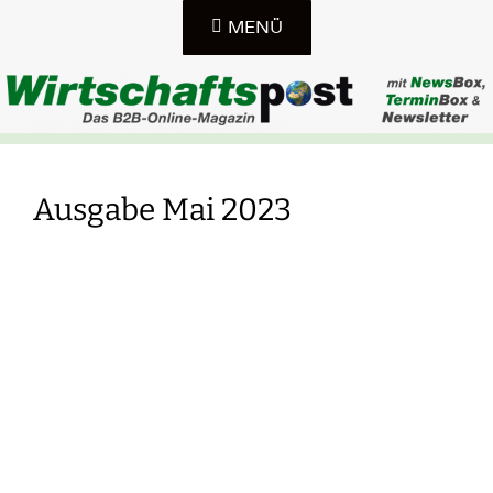
Zum
MENÜ
Inhalt
springen
DAS B2B-ONLINE-MAGAZIN IN SACHSEN, SACHSEN-
WIRTSCHAFTSPOST-
ANHALT UND THÜRINGEN
Ausgabe Mai 2023
ONLINE