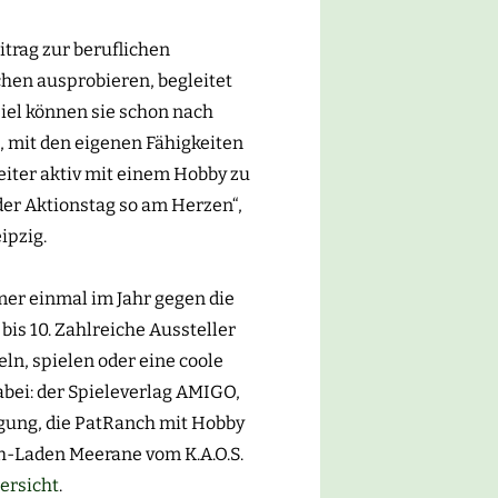
itrag zur beruflichen
chen ausprobieren, begleitet
piel können sie schon nach
, mit den eigenen Fähigkeiten
 weiter aktiv mit einem Hobby zu
er Aktionstag so am Herzen“,
ipzig.
er einmal im Jahr gegen die
is 10. Zahlreiche Aussteller
eln, spielen oder eine coole
bei: der Spieleverlag AMIGO,
igung, die PatRanch mit Hobby
ch-Laden Meerane vom K.A.O.S.
ersicht
.