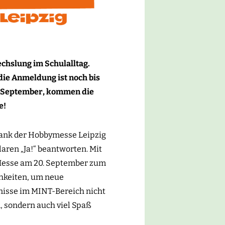
INE
chslung im Schulalltag.
die Anmeldung ist noch bis
0. September, kommen die
e!
dank der Hobbymesse Leipzig
aren „Ja!“ beantworten. Mit
 Messe am 20. September zum
chkeiten, um neue
nisse im MINT-Bereich nicht
d, sondern auch viel Spaß