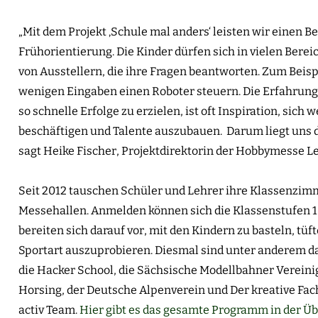
„Mit dem Projekt ‚Schule mal anders‘ leisten wir einen Be
Frühorientierung. Die Kinder dürfen sich in vielen Berei
von Ausstellern, die ihre Fragen beantworten. Zum Beis
wenigen Eingaben einen Roboter steuern. Die Erfahrung
so schnelle Erfolge zu erzielen, ist oft Inspiration, sich
beschäftigen und Talente auszubauen. Darum liegt uns d
sagt Heike Fischer, Projektdirektorin der Hobbymesse Le
Seit 2012 tauschen Schüler und Lehrer ihre Klassenzimm
Messehallen. Anmelden können sich die Klassenstufen 1 b
bereiten sich darauf vor, mit den Kindern zu basteln, tüft
Sportart auszuprobieren. Diesmal sind unter anderem da
die Hacker School, die Sächsische Modellbahner Verein
Horsing, der Deutsche Alpenverein und Der kreative Fa
activ Team.
Hier gibt es das gesamte Programm in der Üb