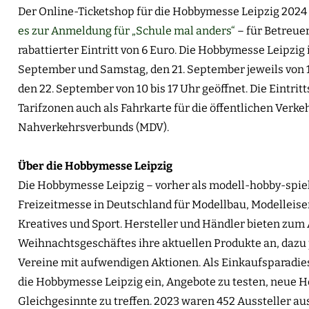
Der Online-Ticketshop für die Hobbymesse Leipzig 2024 i
es zur Anmeldung für „Schule mal anders“
– für Betreuer
rabattierter Eintritt von 6 Euro. Die Hobbymesse Leipzig i
September und Samstag, den 21. September jeweils von 
den 22. September von 10 bis 17 Uhr geöffnet. Die Eintrit
Tarifzonen auch als Fahrkarte für die öffentlichen Verk
Nahverkehrsverbunds (MDV).
Über die Hobbymesse Leipzig
Die Hobbymesse Leipzig – vorher als modell-hobby-spiel b
Freizeitmesse in Deutschland für Modellbau, Modelleise
Kreatives und Sport. Hersteller und Händler bieten zum 
Weihnachtsgeschäftes ihre aktuellen Produkte an, dazu 
Vereine mit aufwendigen Aktionen. Als Einkaufsparadies
die Hobbymesse Leipzig ein, Angebote zu testen, neue H
Gleichgesinnte zu treffen. 2023 waren 452 Aussteller au