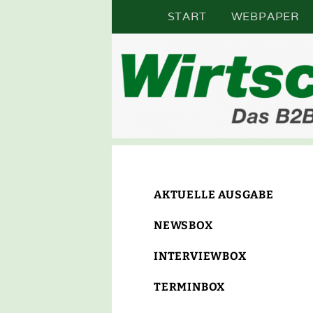
Zum
START
WEBPAPER
Inhalt
springen
DAS B2B-ONLINE-MAGAZIN I
WIR
AKTUELLE AUSGABE
NEWSBOX
INTERVIEWBOX
TERMINBOX