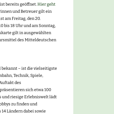
st bereits geöffnet.
Hier geht
innen und Betreuer gilt ein
st am Freitag, den 20.
10 bis 18 Uhr und am Sonntag,
tskarte gilt in ausgewählten
ehrsmittel des Mitteldeutschen
ekannt – ist die vielseitigste
nbahn, Technik, Spiele,
Auftakt des
präsentieren sich etwa 100
 und riesige Erlebniswelt lädt
obbys zu finden und
s 14 Ländern dabei sowie