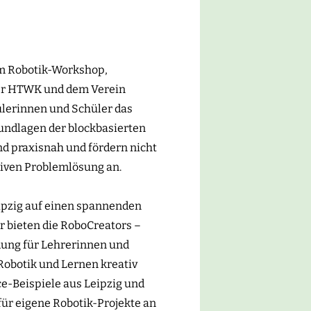
um Robotik-Workshop,
 der HTWK und dem Verein
ülerinnen und Schüler das
rundlagen der blockbasierten
d praxisnah und fördern nicht
tiven Problemlösung an.
ipzig auf einen spannenden
r bieten die RoboCreators –
dung für Lehrerinnen und
Robotik und Lernen kreativ
ce-Beispiele aus Leipzig und
ür eigene Robotik-Projekte an