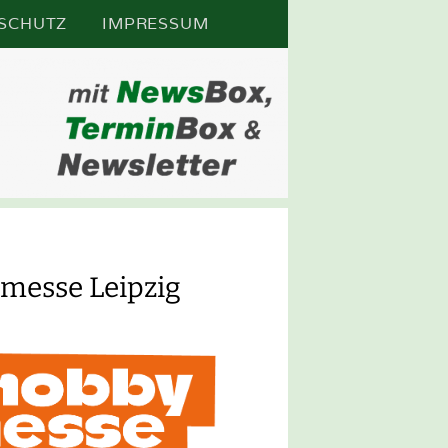
SCHUTZ
IMPRESSUM
N
FTSPOS
ymesse Leipzig