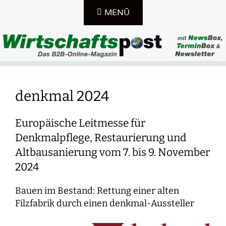
Zum
MENÜ
Inhalt
springen
DAS B2B-ONLINE-MAGAZIN IN SACHSEN, SACHSEN-
WIRTSCHAFTSPOST-
ANHALT UND THÜRINGEN
denkmal 2024
ONLINE
Europäische Leitmesse für
Denkmalpflege, Restaurierung und
Altbausanierung vom 7. bis 9. November
2024
Bauen im Bestand: Rettung einer alten
Filzfabrik durch einen denkmal-Aussteller