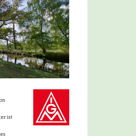
von
er ist
mes