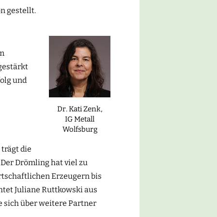
 gestellt.
em
gestärkt
folg und
Dr. Kati Zenk,
IG Metall
Wolfsburg
trägt die
er Drömling hat viel zu
rtschaftlichen Erzeugern bis
htet Juliane Ruttkowski aus
sich über weitere Partner