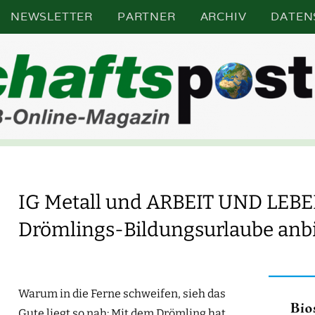
NEWSLETTER
PARTNER
ARCHIV
DATEN
N SACHSEN, SACHSEN-ANHALT UND THÜRINGE
TSCHA
IG Metall und ARBEIT UND LEBE
Drömlings-Bildungsurlaube anb
Warum in die Ferne schweifen, sieh das
Gute liegt so nah: Mit dem Drömling hat