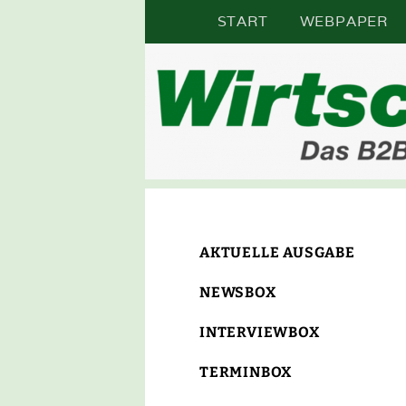
Zum
START
WEBPAPER
Inhalt
springen
DAS B2B-ONLINE-MAGAZIN I
WIR
AKTUELLE AUSGABE
NEWSBOX
INTERVIEWBOX
TERMINBOX