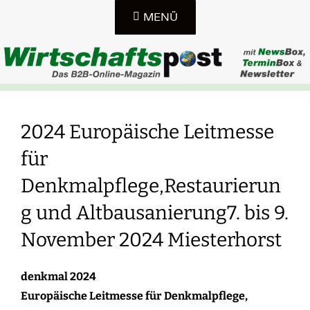
Zum
MENÜ
Inhalt
springen
DAS B2B-ONLINE-MAGAZIN IN SACHSEN, SACHSEN-
WIRTSCHAFTSPOST-
ANHALT UND THÜRINGEN
2024 Europäische Leitmesse
ONLINE
für
Denkmalpflege,Restaurierun
g und Altbausanierung7. bis 9.
November 2024 Miesterhorst
denkmal 2024
Europäische Leitmesse für Denkmalpflege,