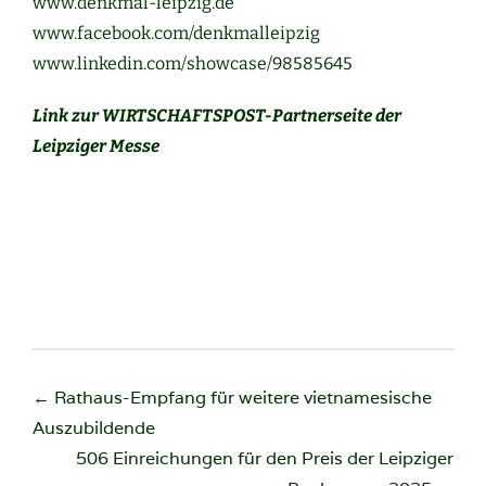
www.denkmal-leipzig.de
www.facebook.com/denkmalleipzig
www.linkedin.com/showcase/98585645
Link zur WIRTSCHAFTSPOST-Partnerseite der
Leipziger Messe
Beitragsnavigation
←
Rathaus-Empfang für weitere vietnamesische
Auszubildende
506 Einreichungen für den Preis der Leipziger